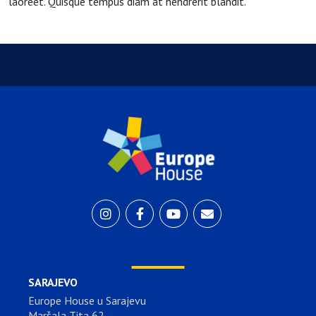
laoreet. Quisque tempus diam at hendrerit blandit.
SARAJEVO
Europe House u Sarajevu
Maršala Tita 62