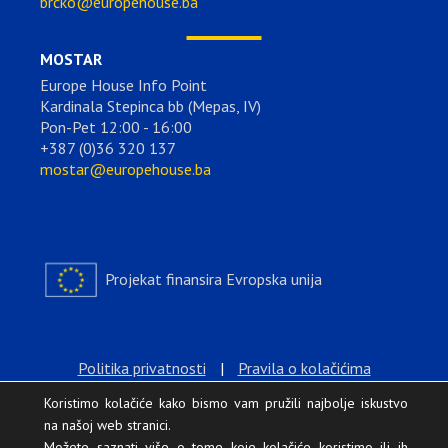
brcko@europehouse.ba
MOSTAR
Europe House Info Point
Kardinala Stepinca bb (Mepas, IV)
Pon-Pet 12:00 - 16:00
+387 (0)36 320 137
mostar@europehouse.ba
Projekat finansira Evropska unija
Politika privatnosti
|
Pravila o kolačićima
Koristimo kolačiće kako bismo vam pružili najbolje iskustvo
na našoj web stranici.
Možete saznati više o tome koje kolačiće koristimo ili ih