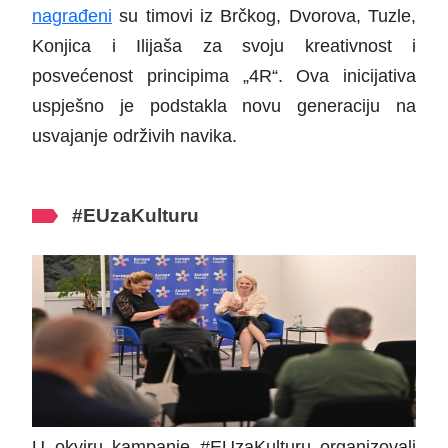
nagrađeni
su timovi iz Brčkog, Dvorova, Tuzle,
Konjica i Ilijaša za svoju kreativnost i
posvećenost principima „4R“. Ova inicijativa
uspješno je podstakla novu generaciju na
usvajanje održivih navika.
#
EUzaKulturu
U okviru kampanje #EUzaKulturu organizovali