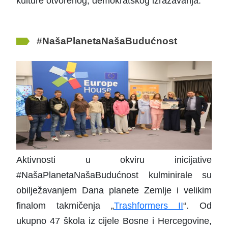
kulture otvorenog, demokratskog izražavanja.
#NašaPlanetaNašaBudućnost
Aktivnosti u okviru inicijative
#NašaPlanetaNašaBudućnost kulminirale su
obilježavanjem Dana planete Zemlje i velikim
finalom takmičenja „
Trashformers II
“. Od
ukupno 47 škola iz cijele Bosne i Hercegovine,