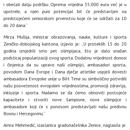
i obećali dalju podršku. Oprema vrijedna 55.000 eura već je u
upotrebi, a njen puni potencijal bit će predstavljen na
predstojećem seniorskom prvenstvu koje će se održati za 10
do 20 dana.“
Mirza Mušija, ministar obrazovanja, nauke, kulture i sporta
Zeničko-dobojskog kantona, izjavio je: „U proteklih 15 do 20
godina iznjedrili smo pet olimpijaca, što je dalo snažan
podsticaj popularizaciji ovog sporta. Dodatnu vrijednost donosi
i činjenica da su upravo naši olimpijci, ambasadori sporta,
povodom Dana Evrope i Dana dječje atletike uspjeli dovesti
ambasadora Evropske unije u BiH. Time su simbolično potvrdili
našu posvećenost evropskim vrijednostima, promociji zdravlja,
inkluzije i sporta. Nadamo se da ćemo obnoviti postojeće
kapacitete i stvoriti nove šampione, nove olimpijce i
ambasadore koji će s ponosom predstavljati našu predivnu
Bosnu i Hercegovinu.“
Amra Mehmedić, izaslanica gradonačelnika Zenice, naglasila je: