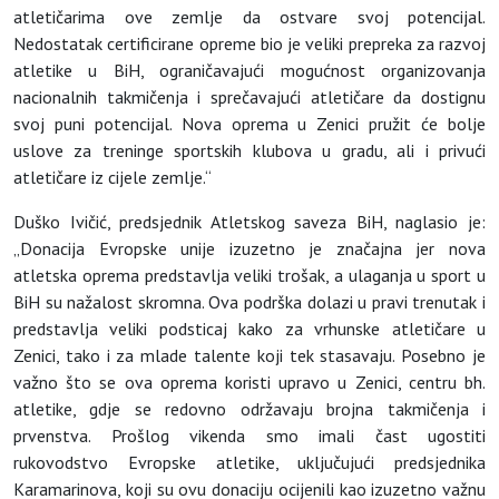
atletičarima ove zemlje da ostvare svoj potencijal.
Nedostatak certificirane opreme bio je veliki prepreka za razvoj
atletike u BiH, ograničavajući mogućnost organizovanja
nacionalnih takmičenja i sprečavajući atletičare da dostignu
svoj puni potencijal. Nova oprema u Zenici pružit će bolje
uslove za treninge sportskih klubova u gradu, ali i privući
atletičare iz cijele zemlje.“
Duško Ivičić, predsjednik Atletskog saveza BiH, naglasio je:
„Donacija Evropske unije izuzetno je značajna jer nova
atletska oprema predstavlja veliki trošak, a ulaganja u sport u
BiH su nažalost skromna. Ova podrška dolazi u pravi trenutak i
predstavlja veliki podsticaj kako za vrhunske atletičare u
Zenici, tako i za mlade talente koji tek stasavaju. Posebno je
važno što se ova oprema koristi upravo u Zenici, centru bh.
atletike, gdje se redovno održavaju brojna takmičenja i
prvenstva. Prošlog vikenda smo imali čast ugostiti
rukovodstvo Evropske atletike, uključujući predsjednika
Karamarinova, koji su ovu donaciju ocijenili kao izuzetno važnu