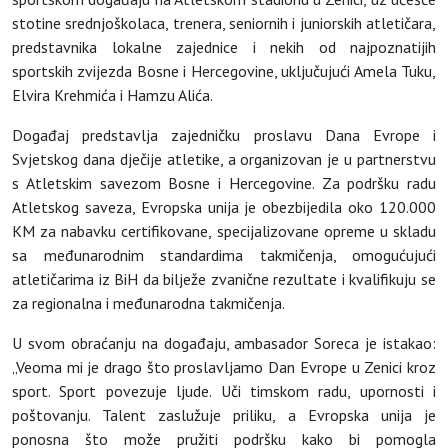
stotine srednjoškolaca, trenera, seniornih i juniorskih atletičara,
predstavnika lokalne zajednice i nekih od najpoznatijih
sportskih zvijezda Bosne i Hercegovine, uključujući Amela Tuku,
Elvira Krehmića i Hamzu Alića.
Događaj predstavlja zajedničku proslavu Dana Evrope i
Svjetskog dana dječije atletike, a organizovan je u partnerstvu
s Atletskim savezom Bosne i Hercegovine. Za podršku radu
Atletskog saveza, Evropska unija je obezbijedila oko 120.000
KM za nabavku certifikovane, specijalizovane opreme u skladu
sa međunarodnim standardima takmičenja, omogućujući
atletičarima iz BiH da bilježe zvanične rezultate i kvalifikuju se
za regionalna i međunarodna takmičenja.
U svom obraćanju na događaju, ambasador Soreca je istakao:
„Veoma mi je drago što proslavljamo Dan Evrope u Zenici kroz
sport. Sport povezuje ljude. Uči timskom radu, upornosti i
poštovanju. Talent zaslužuje priliku, a Evropska unija je
ponosna što može pružiti podršku kako bi pomogla