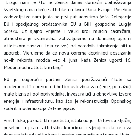
„Drago nam je što je Zenica danas domaćin obilježavanja
Svjetskog dana dječije atletike u okviru Dana Evrope. Posebno
zadovoljstvo nam je da po prvi put ugostimo šefa Delegacije
EU i specijalnog predstavnika EU u BiH, gospodina Luigija
Soreku. Uz sjajno vrijeme i veliki broj mladih takmičara,
atmosfera je izvanredna. Zahvaljujemo na doniranoj opremi
Atletskom savezu, koja će već od narednih takmičenja biti u
upotrebi. Vjerujemo da će nova oprema doprinijeti postizanju
novih rekorda, možda već 4. juna, kada Zenica ugosti 16.
Međunarodni atletski miting.“
EU je dugoročni partner Zenici, podržavajući škole sa
modernom IT opremom i boljim uslovima za učenje, pomažući
male biznise i poljoprivrednike, investirajući u obnovljive izvore
energije i infrastrukturu, kao što je rekonstrukcija Općinskog
suda ili modernizacija Zelene pijace.
Amel Tuka, poznati bh. sportista, istaknuo je: „Uslovi su ključni,
posebno u prvim atletskim koracima, i vjerujem da će ova
donacija biti od velike koristi novim generacijama i našem klubu.