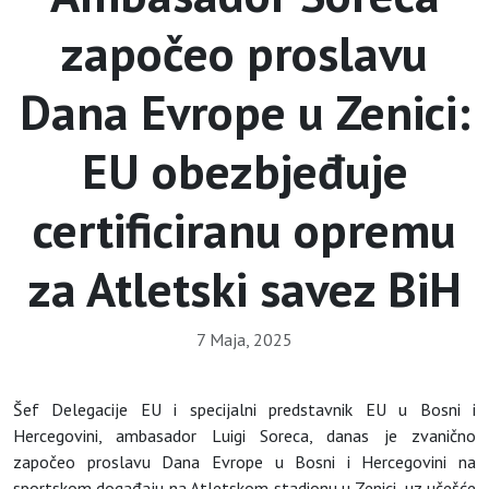
započeo proslavu
Dana Evrope u Zenici:
EU obezbjeđuje
certificiranu opremu
za Atletski savez BiH
7 Maja, 2025
Šef Delegacije EU i specijalni predstavnik EU u Bosni i
Hercegovini, ambasador Luigi Soreca, danas je zvanično
započeo proslavu Dana Evrope u Bosni i Hercegovini na
sportskom događaju na Atletskom stadionu u Zenici, uz učešće