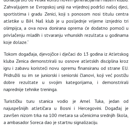
Zahvaljujem se Evropskoj uniji na vrijednoj podršci našoj djeci,
sportistima i gradu Zenici, koji s ponosom nosi titulu centra
atletike u BiH. Naš klub je u posljednje vrijeme iznjedrio tri
olimpijca, a ova nova donirana oprema će dodatno pomoći u
privlačenju mladih i stvaranju vrhunskih rezultata u godinama
koje dolaze.“
Tokom događaja, djevojčice i dječaci do 13 godina iz Atletskog
kluba Zenica demonstrirali su osnove atletskih disciplina kroz
igru i zabavu koristeći novu opremu finansiranu od strane EU.
Pridružili su im se juniorski i seniorski članovi, koji već postižu
dobre rezultate u svojim kategorijama, i demonstrirali
naprednije tehnike treninga.
Turističku turu stanica vodio je Amel Tuka, jedan od
najuspešnijih atletičara u Bosni i Hercegovini. Događaj je
završen nizom trka na 100 metara sa učenicima srednjih škola,
a ambasador Soreca dao je startnu signalizaciju.