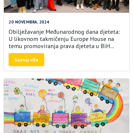
20 NOVEMBRA, 2024
Obilježavanje Međunarodnog dana djeteta:
U likovnom takmičenju Europe House na
temu promoviranja prava djeteta u BiH
učestvovalo više od 130 osnovnih škola
Saznaj više