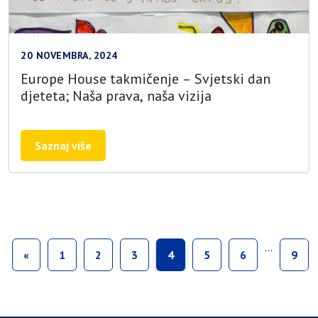
20 NOVEMBRA, 2024
Europe House takmičenje – Svjetski dan
djeteta; Naša prava, naša vizija
Saznaj više
…
«
1
2
3
4
5
6
9