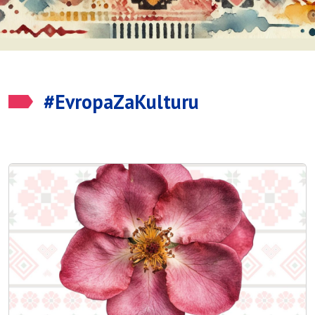
#EvropaZaKulturu