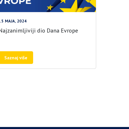
15 MAJA, 2024
Najzanimljiviji dio Dana Evrope
Saznaj više