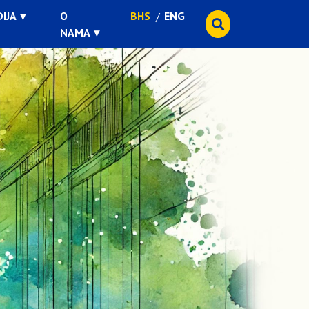
IJA
O
BHS
ENG
NAMA