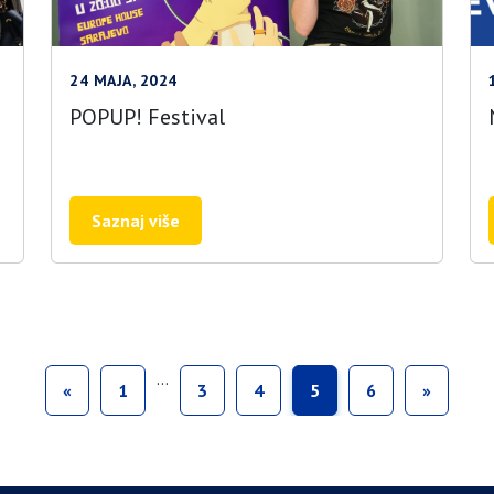
24 MAJA, 2024
POPUP! Festival
Saznaj više
…
«
1
3
4
5
6
»