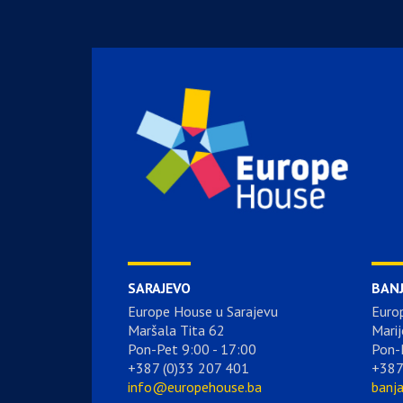
SARAJEVO
BAN
Europe House u Sarajevu
Euro
Maršala Tita 62
Marij
Pon-Pet 9:00 - 17:00
Pon-
+387 (0)33 207 401
+387
info@europehouse.ba
banj