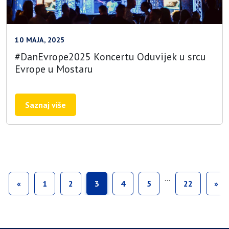
10 MAJA, 2025
#DanEvrope2025 Koncertu Oduvijek u srcu
Evrope u Mostaru
Saznaj više
…
«
1
2
3
4
5
22
»