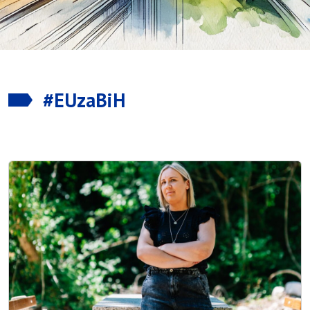
#EUzaBiH