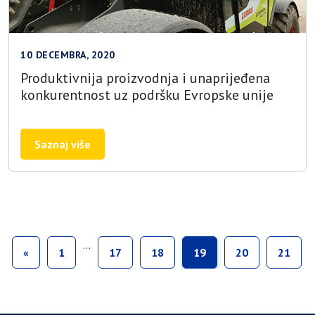
10 DECEMBRA, 2020
Produktivnija proizvodnja i unaprijeđena
konkurentnost uz podršku Evropske unije
Saznaj više
…
«
1
17
18
19
20
21