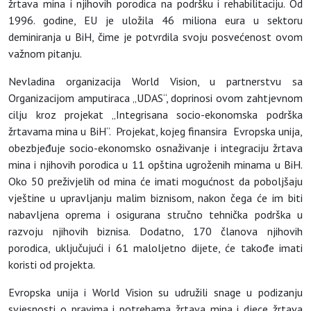
žrtava mina i njihovih porodica na podršku i rehabilitaciju. Od
1996. godine, EU je uložila 46 miliona eura u sektoru
deminiranja u BiH, čime je potvrdila svoju posvećenost ovom
važnom pitanju.
Nevladina organizacija World Vision, u partnerstvu sa
Organizacijom amputiraca „UDAS“, doprinosi ovom zahtjevnom
cilju kroz projekat „Integrisana socio-ekonomska podrška
žrtavama mina u BiH“. Projekat, kojeg finansira Evropska unija,
obezbjeđuje socio-ekonomsko osnaživanje i integraciju žrtava
mina i njihovih porodica u 11 opština ugroženih minama u BiH.
Oko 50 preživjelih od mina će imati mogućnost da poboljšaju
vještine u upravljanju malim biznisom, nakon čega će im biti
nabavljena oprema i osigurana stručno tehnička podrška u
razvoju njihovih biznisa. Dodatno, 170 članova njihovih
porodica, uključujući i 61 maloljetno dijete, će takođe imati
koristi od projekta.
Evropska unija i World Vision su udružili snage u podizanju
svjesnosti o pravima i potrebama žrtava mina i djece žrtava