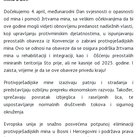
Dočekujemo 4. april, međunarodni Dan svjesnosti o opasnosti
od mina i pomoći žrtvama mina, sa velikim očekivanjima da bi
ove godine mogli vidjeti obnovljenu predanost nadležnih vlasti,
koji upravljanju protivminskim djelatnostima, u ispunjavanju
preostalih obaveza iz Konvencije o zabrani protivpješadijskih
mina. Ovo se odnosi na obaveze da se osigura podrška žrtvama
mina u rehabilitaciji i integraciji, kao i čišćenju preostalih
miniranih teritorija što prije, ali ne kasnije od 2025. godine. I
zaista, vrijeme je da se ove obaveze privedu kraju!
Protivpješadijske mine izazivaju patnju i stradanja i
predstavljaju ozbiljnu prepreku ekonomskom razvoju. Također,
sprečavaju povratak izbjeglica i raseljenih lica, te
uspostavljanje normalnih društvenih tokova i sigurnog
okruženja.
Evropska unija je snažno posvećena potpunoj eliminaciji
protivpješadijskih mina u Bosni i Hercegovini i podržava prava