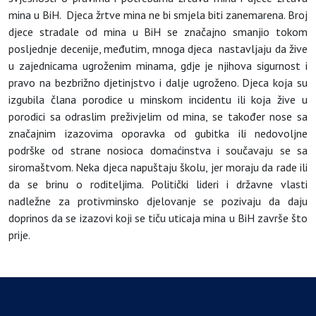
mina u BiH. Djeca žrtve mina ne bi smjela biti zanemarena. Broj
djece stradale od mina u BiH se značajno smanjio tokom
posljednje decenije, međutim, mnoga djeca nastavljaju da žive
u zajednicama ugroženim minama, gdje je njihova sigurnost i
pravo na bezbrižno djetinjstvo i dalje ugroženo. Djeca koja su
izgubila člana porodice u minskom incidentu ili koja žive u
porodici sa odraslim preživjelim od mina, se također nose sa
značajnim izazovima oporavka od gubitka ili nedovoljne
podrške od strane nosioca domaćinstva i součavaju se sa
siromaštvom. Neka djeca napuštaju školu, jer moraju da rade ili
da se brinu o roditeljima. Politički lideri i državne vlasti
nadležne za protivminsko djelovanje se pozivaju da daju
doprinos da se izazovi koji se tiču uticaja mina u BiH završe što
prije.