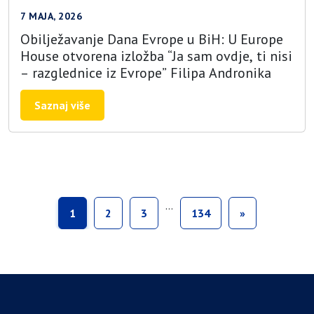
7 MAJA, 2026
Obilježavanje Dana Evrope u BiH: U Europe
House otvorena izložba “Ja sam ovdje, ti nisi
– razglednice iz Evrope” Filipa Andronika
Saznaj više
…
1
2
3
134
»